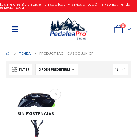
Las mejores Bicicletas en un solo lugar - Envíos a todo Chile -Somos tienda
especializada.
0
TIENDA
PRODUCT TAG -
CASCO JUNIOR
FILTER
SIN EXISTENCIAS