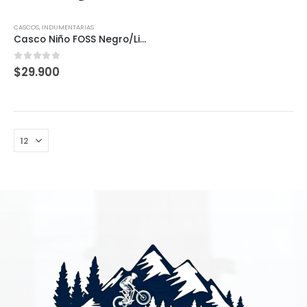
CASCOS
,
INDUMENTARIAS
Casco Niño FOSS Negro/Lime 50-56cm
0
out of 5
$
29.900