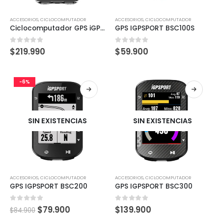
ACCESORIOS
,
CICLOCOMPUTADOR
ACCESORIOS
,
CICLOCOMPUTADOR
Ciclocomputador GPS iGPSPORT iGS630
GPS IGPSPORT BSC100S
0
out of 5
0
out of 5
$
219.990
$
59.900
-6%
SIN EXISTENCIAS
SIN EXISTENCIAS
ACCESORIOS
,
CICLOCOMPUTADOR
ACCESORIOS
,
CICLOCOMPUTADOR
GPS IGPSPORT BSC200
GPS IGPSPORT BSC300
0
out of 5
0
out of 5
$
79.900
$
139.900
$
84.900