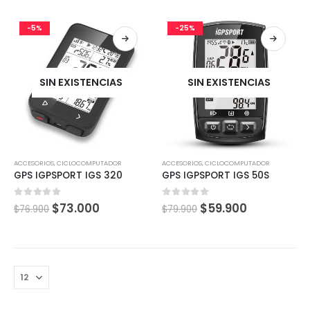
-5%
-25%
SIN EXISTENCIAS
SIN EXISTENCIAS
ACCESORIOS
,
CICLOCOMPUTADOR
ACCESORIOS
,
CICLOCOMPUTADOR
GPS IGPSPORT IGS 320
GPS IGPSPORT IGS 50S
0
out of 5
0
out of 5
$
73.000
$
59.900
$
76.900
$
79.900