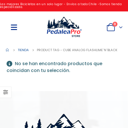
Las mejores Bicicletas en un solo lugar - Envíos a todo Chile -Somos tienda
especializada.
0
TIENDA
PRODUCT TAG -
CUBE ANALOG FLASHLIME´N´BLACK
No se han encontrado productos que
coincidan con tu selección.