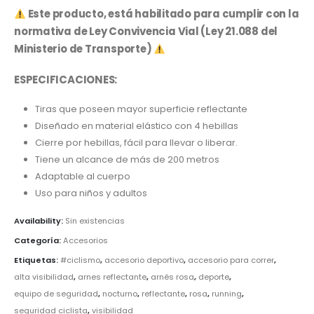
Este producto, está habilitado para cumplir con la
normativa de Ley Convivencia Vial (Ley 21.088 del
Ministerio de Transporte)
ESPECIFICACIONES:
Tiras que poseen mayor superficie reflectante
Diseñado en material elástico con 4 hebillas
Cierre por hebillas, fácil para llevar o liberar.
Tiene un alcance de más de 200 metros
Adaptable al cuerpo
Uso para niños y adultos
Availability:
Sin existencias
Categoría:
Accesorios
Etiquetas:
#ciclismo
,
accesorio deportivo
,
accesorio para correr
,
alta visibilidad
,
arnes reflectante
,
arnés rosa
,
deporte
,
equipo de seguridad
,
nocturno
,
reflectante
,
rosa
,
running
,
seguridad ciclista
,
visibilidad