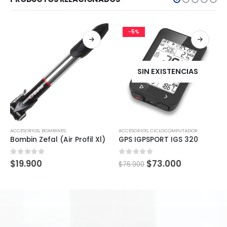
-5%
SIN EXISTENCIAS
ACCESORIOS
,
BOMBINES
ACCESORIOS
,
CICLOCOMPUTADOR
Bombin Zefal (Air Profil Xl)
GPS IGPSPORT IGS 320
0
out of 5
0
out of 5
$
19.900
$
73.000
$
76.900