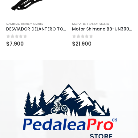
CAMBIOS
,
TRANSMISIONES
MOTORES
,
TRANSMISIONES
DESVIADOR DELANTERO TOURNEY TZ DOWN SWING 3 (FRICCIÓN)x8/7v
Motor Shimano BB-UN300 68×122.5
0
out of 5
0
out of 5
$
7.900
$
21.900