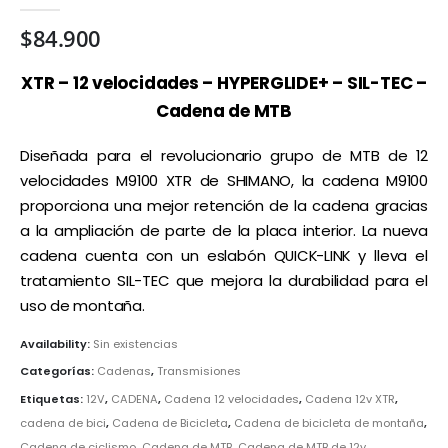
0
out of 5
$
84.900
XTR – 12 velocidades – HYPERGLIDE+ – SIL-TEC –
Cadena de MTB
Diseñada para el revolucionario grupo de MTB de 12
velocidades M9100 XTR de SHIMANO, la cadena M9100
proporciona una mejor retención de la cadena gracias
a la ampliación de parte de la placa interior. La nueva
cadena cuenta con un eslabón QUICK-LINK y lleva el
tratamiento SIL-TEC que mejora la durabilidad para el
uso de montaña.
Availability:
Sin existencias
Categorías:
Cadenas
,
Transmisiones
Etiquetas:
12V
,
CADENA
,
Cadena 12 velocidades
,
Cadena 12v XTR
,
cadena de bici
,
Cadena de Bicicleta
,
Cadena de bicicleta de montaña
,
Cadena de ciclismo
,
Cadena de MTB
,
Cadena de MTB de 12v
,