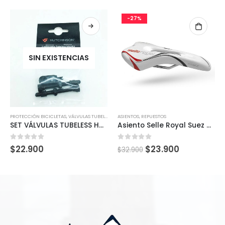
-27%
SIN EXISTENCIAS
PROTECCIÓN BICICLETAS
,
VÁLVULAS TUBELESS
ASIENTOS
,
REPUESTOS
SET VÁLVULAS TUBELESS HUTCHINSON 44mm
Asiento Selle Royal Suez Ruta / Mtb
0
out of 5
0
out of 5
$
22.900
$
23.900
$
32.900