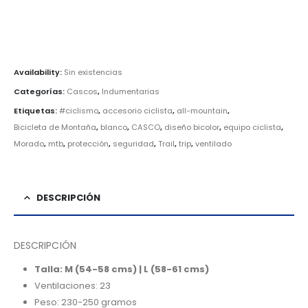
Availability:
Sin existencias
Categorías:
Cascos
,
Indumentarias
Etiquetas:
#ciclismo
,
accesorio ciclista
,
all-mountain
,
Bicicleta de Montaña
,
blanco
,
CASCO
,
diseño bicolor
,
equipo ciclista
,
Morado
,
mtb
,
protección
,
seguridad
,
Trail
,
trip
,
ventilado
DESCRIPCIÓN
DESCRIPCIÓN
Talla: M (54-58 cms) |
L (58-61 cms)
Ventilaciones: 23
Peso: 230-250 gramos