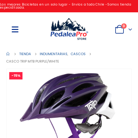
Las mejores Bicicletas en un solo lugar - Envíos a todo Chile -Somos tienda
especializada.
0
TIENDA
INDUMENTARIAS
,
CASCOS
CASCO TRIP MTB PURPLE/WHITE
-15%