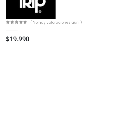
( No hay valoraciones aún. )
0
out of 5
$
19.990