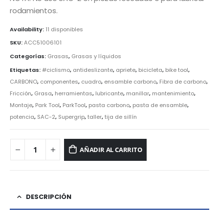
rodamientos.
Availability:
11 disponibles
SKU:
ACC51006101
Categorías:
Grasas
,
Grasas y líquidos
Etiquetas:
#ciclismo
,
antideslizante
,
apriete
,
bicicleta
,
bike tool
,
CARBONO
,
componentes
,
cuadro
,
ensamble carbono
,
Fibra de carbono
,
Fricción
,
Grasa
,
herramientas
,
lubricante
,
manillar
,
mantenimiento
,
Montaje
,
Park Tool
,
ParkTool
,
pasta carbono
,
pasta de ensamble
,
potencia
,
SAC-2
,
Supergrip
,
taller
,
tija de sillín
AÑADIR AL CARRITO
DESCRIPCIÓN