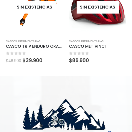
SIN EXISTENCIAS
SIN EXISTENCIAS
CASCOS
,
INDUMENTARIAS
CASCOS
,
INDUMENTARIAS
CASCO TRIP ENDURO ORANGE
CASCO MET VINCI
0
out of 5
0
out of 5
$
39.900
$
86.900
$
46.900