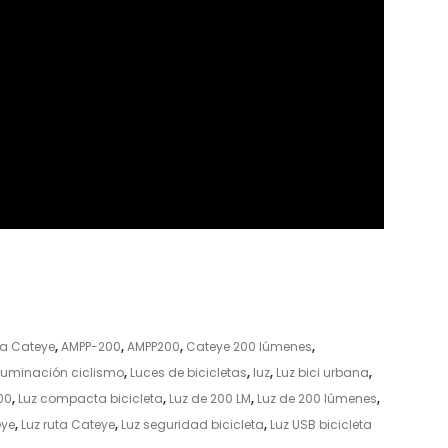
ta Cateye
,
AMPP-200
,
AMPP200
,
Cateye 200 lúmenes
,
Iluminación ciclismo
,
Luces de bicicletas
,
luz
,
Luz bici urbana
,
00
,
Luz compacta bicicleta
,
Luz de 200 LM
,
Luz de 200 lúmenes
,
eye
,
Luz ruta Cateye
,
Luz seguridad bicicleta
,
Luz USB bicicleta