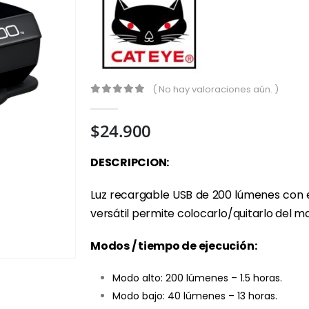
( No hay valoraciones aún. )
0
out of 5
$
24.900
DESCRIPCION:
Luz recargable USB de 200 lúmenes con ex
versátil permite colocarlo/quitarlo del ma
Modos / tiempo de ejecución:
Modo alto: 200 lúmenes – 1.5 horas.
Modo bajo: 40 lúmenes – 13 horas.