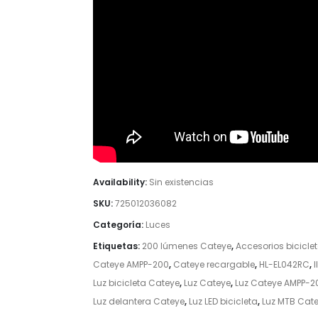
Availability:
Sin existencias
SKU:
725012036082
Categoría:
Luces
Etiquetas:
200 lúmenes Cateye
,
Accesorios bicicle
Cateye AMPP-200
,
Cateye recargable
,
HL-EL042RC
,
Luz bicicleta Cateye
,
Luz Cateye
,
Luz Cateye AMPP-2
Luz delantera Cateye
,
Luz LED bicicleta
,
Luz MTB Cat