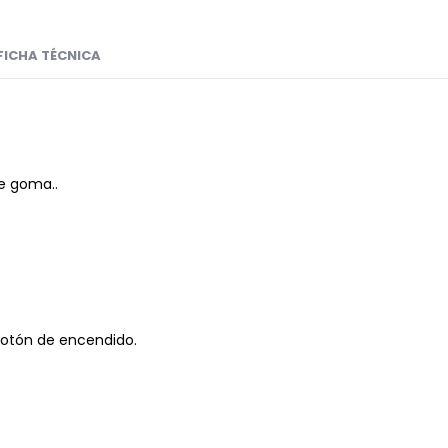
FICHA TÉCNICA
de goma..
 botón de encendido.