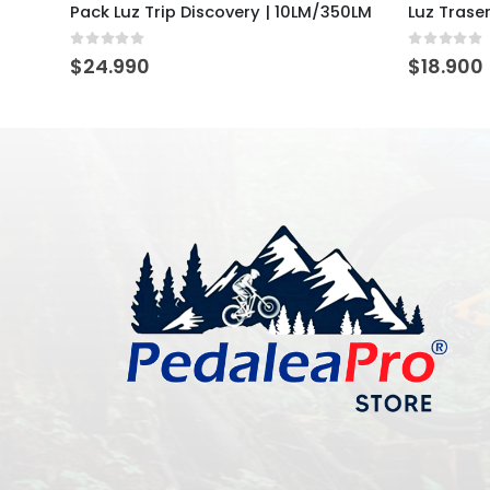
Pack Luz Trip Discovery | 10LM/350LM
Luz Trase
0
out of 5
0
out of 
$
24.990
$
18.900