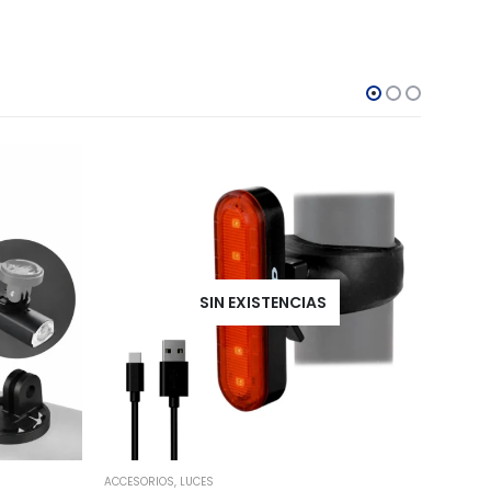
SIN EXISTENCIAS
ACCESORIOS
,
LUCES
ACCESO