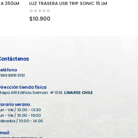
TA 350LM
LUZ TRASERA USB TRIP SONIC 15 LM
LUZ D
0
out of 5
0
out
$
10.900
$
21.
Contáctenos
eléfono
569 8891 9151
irección tienda física
aipú 461 Edificio Salman. # 101A
LINARES CHILE
orario verano.
un - Vie / 10:00 - 13:30
un - Vie / 15:00 - 19:00
ábados / 10:00 - 14:00
mail