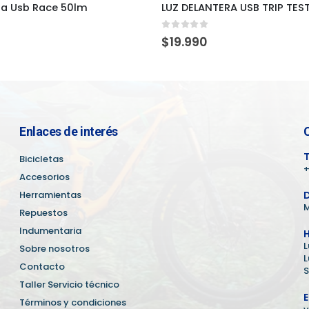
ra Usb Race 50lm
LUZ DELANTERA USB TRIP TES
5
0
out of 5
$
19.990
Enlaces de interés
T
Bicicletas
+
Accesorios
Herramientas
D
M
Repuestos
Indumentaria
H
L
Sobre nosotros
L
Contacto
S
Taller Servicio técnico
E
Términos y condiciones