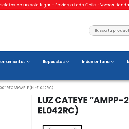
cicletas en un solo lugar - Envíos a todo Chile -Somos tienda
erramientas
Repuestos
Indumentaria
200” RECARGABLE (HL-EL042RC)
LUZ CATEYE “AMPP-2
EL042RC)