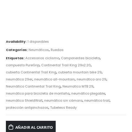
Availability:
1 disponibles
Categorías:
Neumáticos
,
Ruedas
Etiquetas:
Accesorios ciclismo
,
Componentes bicicleta
,
compuesto PureGrip
,
Continental Trail King 29x2.20
,
cubierta Continental Trail King
,
cubierta mountain bike 29
,
neumático 29er
,
neumático all-mountain
,
neumático aro 29
,
Neumático Continental Trail King
,
Neumatico MTB 29
,
neumático para bicicleta de montaña
,
neumático plegable
,
neumático ShieldWall
,
neumático sin cámara
,
neumático trail
,
protección antipinchazos
,
Tubeless Ready
AÑADIR AL CARRITO