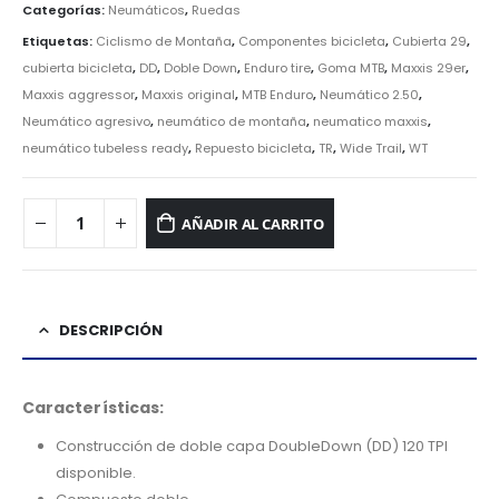
Categorías:
Neumáticos
,
Ruedas
Etiquetas:
Ciclismo de Montaña
,
Componentes bicicleta
,
Cubierta 29
,
cubierta bicicleta
,
DD
,
Doble Down
,
Enduro tire
,
Goma MTB
,
Maxxis 29er
,
Maxxis aggressor
,
Maxxis original
,
MTB Enduro
,
Neumático 2.50
,
Neumático agresivo
,
neumático de montaña
,
neumatico maxxis
,
neumático tubeless ready
,
Repuesto bicicleta
,
TR
,
Wide Trail
,
WT
AÑADIR AL CARRITO
DESCRIPCIÓN
Características:
Construcción de doble capa DoubleDown (DD) 120 TPI
disponible.