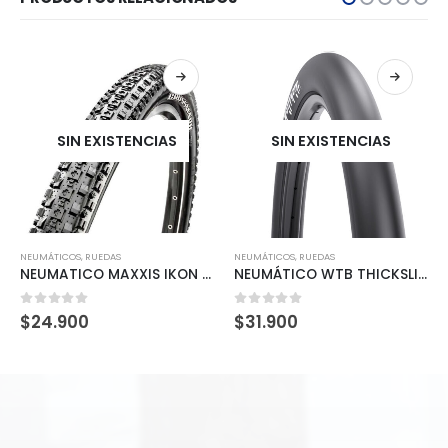
SIN EXISTENCIAS
SIN EXISTENCIAS
NEUMÁTICOS
,
RUEDAS
NEUMÁTICOS
,
RUEDAS
NEUMATICO MAXXIS IKON 27.5×2.2
NEUMÁTICO WTB THICKSLICK 29×2.10 Comp. (Alambre)
0
out of 5
0
out of 5
$
24.900
$
31.900