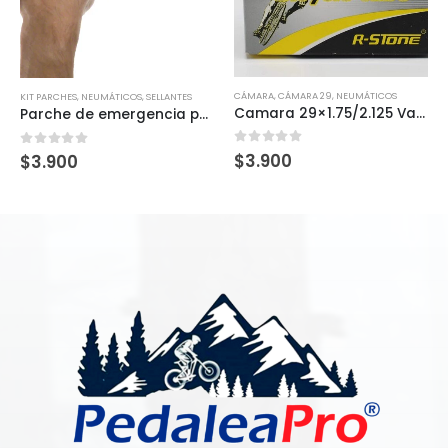
CÁMARA
,
CÁMARA 29
,
NEUMÁTICOS
KIT PARCHES
,
NEUMÁTICOS
,
SELLANTES
Camara 29×1.75/2.125 Valvula de Auto, 48mm
Parche de emergencia para neumáticos ParkTool
0
out of 5
$
3.900
0
out of 5
$
3.900