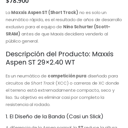
$
78.900
La
Maxxis Aspen ST (Short Track)
no es solo un
neumático rápido, es el resultado de años de desarrollo
exclusivo para el equipo de
Nino Schurter (Scott-
SRAM)
antes de que Maxxis decidiera venderlo al
público general.
Descripción del Producto: Maxxis
Aspen ST 29×2.40 WT
Es un neumático de
competición pura
diseñado para
circuitos de
Short Track
(XCC) o carreras de XC donde
el terreno está extremadamente compacto, seco y
liso. Su objetivo es eliminar casi por completo la
resistencia al rodado.
1. El Diseño de la Banda (Casi un Slick)
A diferencia de la Aspen normal, la
ST
reduce la altura