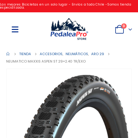
Las mejores Bicicletas en un solo lugar - Envíos a todo Chile -Somos tienda
especializada.
0
TIENDA
ACCESORIOS
,
NEUMÁTICOS
,
ARO 29
NEUMATICO MAXXIS ASPEN ST 29×2.40 TR/EXO