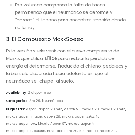
Ese volumen compensa la falta de tacos,
permitiendo que el neumático se deforme y
“abrace” el terreno para encontrar tracción donde
no la hay.
3. El Compuesto MaxxSpeed
Esta versión suele venir con el nuevo compuesto de
Maxxis que utiliza
sílice
para reducir la pérdida de
energía al deformarse. Traducido al chileno: pedaleas y
la bici sale disparada hacia adelante sin que el
neumático se “chupe” al suelo.
Availability:
2 disponibles
Categorías:
Aro 29
,
Neumáticos
Etiquetas:
aspen
,
aspen 29 mtb
,
aspen ST
,
maxxis 29
,
maxxis 29 mtb
,
maxxis aspen
,
maxxis aspen 29
,
maxxis aspen 29x2.40
,
maxxis aspen exo
,
Maxxis Aspen ST
,
maxxis aspen tr
,
maxxis aspen tubeless
,
neumático aro 29
,
neumatico maxxis 29
,