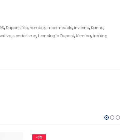
OS
,
Dupont
,
frío
,
hombre
,
impermeable
,
invierno
,
Kannu
,
ortiva
,
senderismo
,
tecnología Dupont
,
térmica
,
trekking
-8%