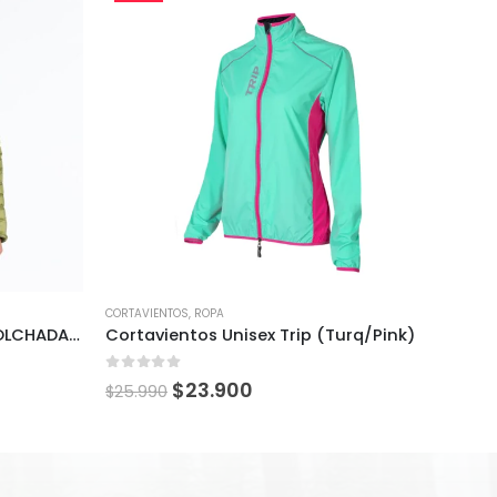
CORTAVIENTOS
,
ROPA
POLAR
,
R
PARKA KANNU OUTDOOR ACOLCHADA HIBRIDA HOMBRE
Cortavientos Unisex Trip (Turq/Pink)
0
out of 5
0
out
$
23.900
$
34.
$
25.990