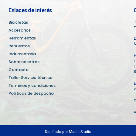
Enlaces de interés
T
Bicicletas
+
Accesorios
Herramientas
D
M
Repuestos
Indumentaria
H
L
Sobre nosotros
L
Contacto
S
Taller Servicio técnico
E
Términos y condiciones
v
Políticas de despacho
c
a
Diseñado por
Maule Studio