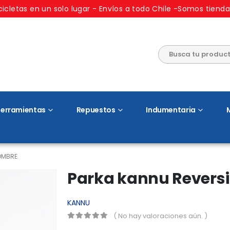
cicletas en un solo lugar - Envíos a todo Chile -Somos tienda
erramientas
Repuestos
Indumentaria
OMBRE
Parka kannu Revers
KANNU
( No hay valoraciones aún. )
0
out of 5