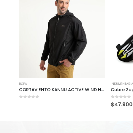
ROPA
INDUMENTARI
CORTAVIENTO KANNU ACTIVE WIND HOMBRE
Cubre Za
0
out of 5
0
out of 
$
47.900