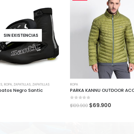
SIN EXISTENCIAS
AS
,
ROPA
,
ZAPATILLAS
,
ZAPATILLAS
ROPA
patos Negro Santic
5
0
out of 5
$
69.900
$
109.900