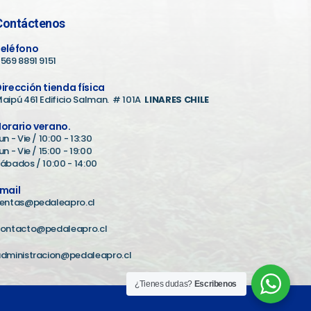
Contáctenos
eléfono
569 8891 9151
irección tienda física
aipú 461 Edificio Salman. # 101A
LINARES CHILE
orario verano.
un - Vie / 10:00 - 13:30
un - Vie / 15:00 - 19:00
ábados / 10:00 - 14:00
mail
entas@pedaleapro.cl
ontacto@pedaleapro.cl
dministracion@pedaleapro.cl
¿Tienes dudas?
Escribenos