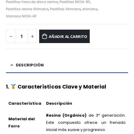
Pastillas freno de disco resina
,
Pastillas N03A-RF
,
Pastillas resina Shimano
,
Pastillas Shimano
,
shimano
,
Shimano N03A-RF
AÑADIR AL CARRITO
DESCRIPCIÓN
1.
Características Clave y Material
Característica
Descripción
Resina (Orgánico)
de 3ª generación.
Material del
Este compuesto ofrece un frenado
Forro
inicial más suave y progresivo.