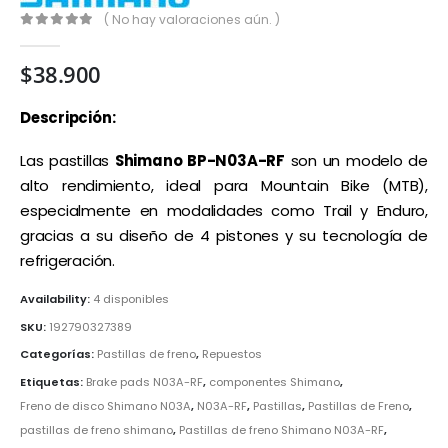
( No hay valoraciones aún. )
0
out of 5
$
38.900
Descripción:
Las pastillas
Shimano BP-N03A-RF
son un modelo de
alto rendimiento, ideal para Mountain Bike (MTB),
especialmente en modalidades como Trail y Enduro,
gracias a su diseño de 4 pistones y su tecnología de
refrigeración.
Availability:
4 disponibles
SKU:
192790327389
Categorías:
Pastillas de freno
,
Repuestos
Etiquetas:
Brake pads N03A-RF
,
componentes Shimano
,
Freno de disco Shimano N03A
,
N03A-RF
,
Pastillas
,
Pastillas de Freno
,
pastillas de freno shimano
,
Pastillas de freno Shimano N03A-RF
,