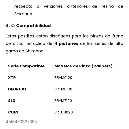
respecto a versiones anteriores de resina de
Shimano.
4.
Compatibilidad
Estas pastillas están diseñadas para las pinzas de freno
de disco hidráulico de
4 pistones
de las series de alta
gama de Shimano:
Serie Compatible
Modelos de Pinza (Calipers)
XTR
BR-M9120
DEORE XT
BR-M8120
SLX
BR-M7120
CUES
BR-U8020
4550170327385