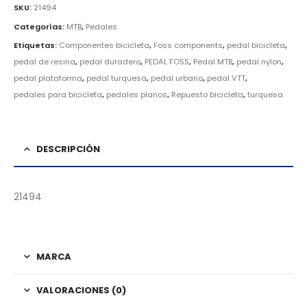
SKU:
21494
Categorías:
MTB
,
Pedales
Etiquetas:
Componentes bicicleta
,
Foss components
,
pedal bicicleta
,
pedal de resina
,
pedal duradero
,
PEDAL FOSS
,
Pedal MTB
,
pedal nylon
,
pedal plataforma
,
pedal turquesa
,
pedal urbano
,
pedal VTT
,
pedales para bicicleta
,
pedales planos
,
Repuesto bicicleta
,
turquesa
DESCRIPCIÓN
21494
MARCA
VALORACIONES (0)