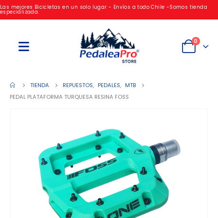
Las mejores Bicicletas en un solo lugar - Envíos a todo Chile -Somos tienda
especializada.
0
TIENDA
REPUESTOS
,
PEDALES
,
MTB
PEDAL PLATAFORMA TURQUESA RESINA FOSS