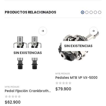
PRODUCTOS RELACIONADOS
SIN EXISTENCIAS
SIN EXISTENCIAS
MTB
,
PEDALES
Pedales MTB VP VX-5000
MTB
,
PEDALES
0
out of 5
$
79.900
Pedal Fijación Crankbrothers Eggbeater 1
0
out of 5
$
62.900