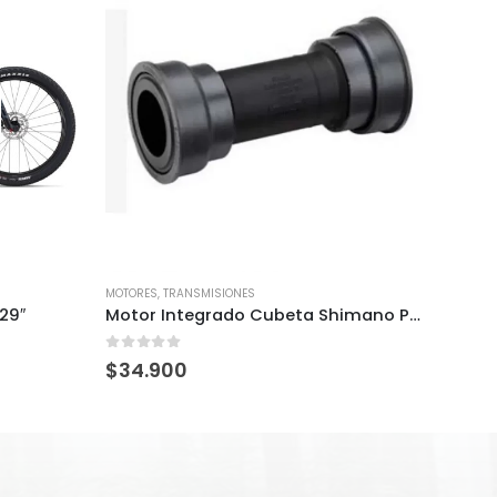
MOTORES
,
TRANSMISIONES
CADENA
29″
Motor Integrado Cubeta Shimano Press Fit SM-BB71-41A
CADE
0
out of 5
0
out
$
34.900
$
38.