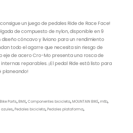
l, consigue un juego de pedales Ride de Race Face!
elgada de compuesto de nylon, disponible en 9
n diseño cóncavo y liviano para un rendimiento
dan todo el agarre que necesita sin riesgo de
ero eje de acero Cro-Mo presenta una rosca de
nternas reparables. ¡El pedal Ride está listo para
té planeando!
Bike Parts
,
BMX
,
Componentes bicicleta
,
MOUNTAIN BIKE
,
mtb
,
 azules
,
Pedales bicicleta
,
Pedales plataforma
,