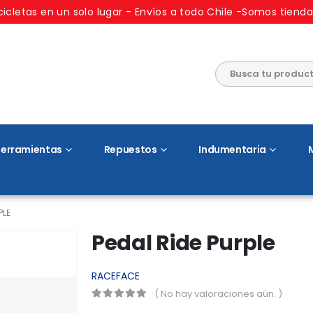
cicletas en un solo lugar - Envíos a todo Chile -Somos tienda
erramientas
Repuestos
Indumentaria
PLE
Pedal Ride Purple
RACEFACE
( No hay valoraciones aún. )
0
out of 5