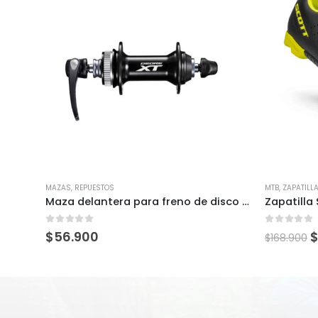
MAZAS
,
REPUESTOS
MTB
,
ZAPATILL
Maza delantera para freno de disco con cierre rápido SHIMANO DEORE XT
0
out of 5
0
out of 
$
56.900
$
168.900