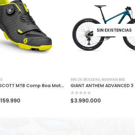
SIN EXISTENCIAS
AS
ARO 29
,
BICICLETAS
,
MOUNTAIN BIKE
Zapatilla SCOTT MTB Comp Boa Matt Black/ Sulphur Yelow
GIANT ANTHEM ADVANCED 3 
5
0
out of 5
$
159.990
$
3.990.000