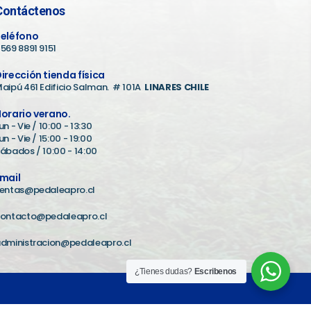
Contáctenos
eléfono
569 8891 9151
irección tienda física
aipú 461 Edificio Salman. # 101A
LINARES CHILE
orario verano.
un - Vie / 10:00 - 13:30
un - Vie / 15:00 - 19:00
ábados / 10:00 - 14:00
mail
entas@pedaleapro.cl
ontacto@pedaleapro.cl
dministracion@pedaleapro.cl
¿Tienes dudas?
Escribenos