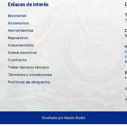
Enlaces de interés
T
Bicicletas
+
Accesorios
Herramientas
D
M
Repuestos
Indumentaria
H
L
Sobre nosotros
L
Contacto
S
Taller Servicio técnico
E
Términos y condiciones
v
Políticas de despacho
c
a
Diseñado por
Maule Studio