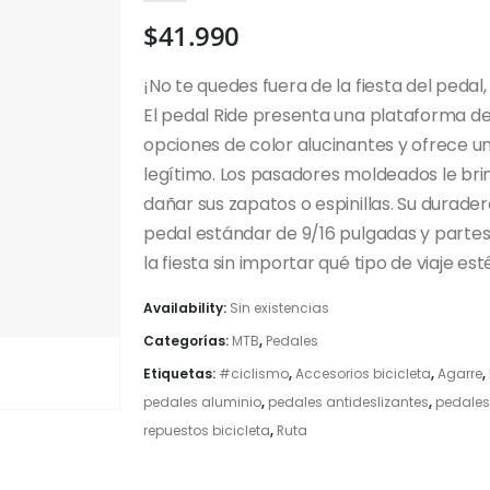
$
41.990
¡No te quedes fuera de la fiesta del peda
El pedal Ride presenta una plataforma d
opciones de color alucinantes y ofrece u
legítimo. Los pasadores moldeados le brin
dañar sus zapatos o espinillas. Su durad
pedal estándar de 9/16 pulgadas y partes i
la fiesta sin importar qué tipo de viaje es
Availability:
Sin existencias
Categorías:
MTB
,
Pedales
Etiquetas:
#ciclismo
,
Accesorios bicicleta
,
Agarre
,
pedales aluminio
,
pedales antideslizantes
,
pedales
repuestos bicicleta
,
Ruta