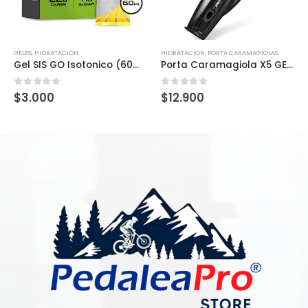
GELES
,
HIDRATACIÓN
HIDRATACIÓN
,
PORTA CARAMAGIOLAS
Gel SIS GO Isotonico (60ml)
Porta Caramagiola X5 GEL BLACK/RED
0
out of 5
0
out of 5
$
3.000
$
12.900