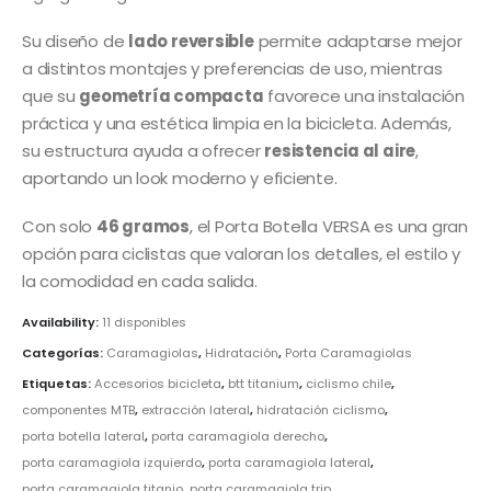
Su diseño de
lado reversible
permite adaptarse mejor
a distintos montajes y preferencias de uso, mientras
que su
geometría compacta
favorece una instalación
práctica y una estética limpia en la bicicleta. Además,
su estructura ayuda a ofrecer
resistencia al aire
,
aportando un look moderno y eficiente.
Con solo
46 gramos
, el Porta Botella VERSA es una gran
opción para ciclistas que valoran los detalles, el estilo y
la comodidad en cada salida.
Availability:
11 disponibles
Categorías:
Caramagiolas
,
Hidratación
,
Porta Caramagiolas
Etiquetas:
Accesorios bicicleta
,
btt titanium
,
ciclismo chile
,
componentes MTB
,
extracción lateral
,
hidratación ciclismo
,
porta botella lateral
,
porta caramagiola derecho
,
porta caramagiola izquierdo
,
porta caramagiola lateral
,
porta caramagiola titanio
,
porta caramagiola trip
,