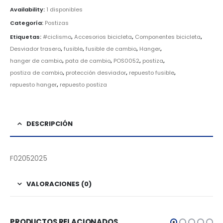
Availability:
1 disponibles
Categoría:
Postizas
Etiquetas:
#ciclismo
,
Accesorios bicicleta
,
Componentes bicicleta
,
Desviador trasero
,
fusible
,
fusible de cambio
,
Hanger
,
hanger de cambio
,
pata de cambio
,
POS0052
,
postiza
,
postiza de cambio
,
protección desviador
,
repuesto fusible
,
repuesto hanger
,
repuesto postiza
DESCRIPCIÓN
F02052025
VALORACIONES (0)
PRODUCTOS RELACIONADOS