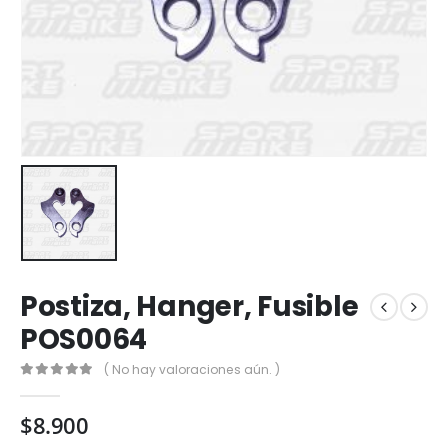
Postiza, Hanger, Fusible
POS0064
( No hay valoraciones aún. )
0
out of 5
$
8.900