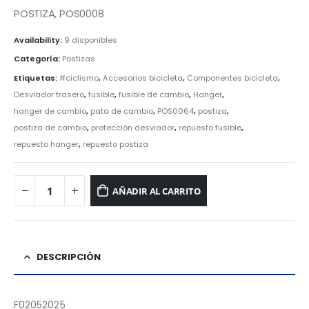
POSTIZA, POS0008
Availability:
9 disponibles
Categoría:
Postizas
Etiquetas:
#ciclismo
,
Accesorios bicicleta
,
Componentes bicicleta
,
Desviador trasero
,
fusible
,
fusible de cambio
,
Hanger
,
hanger de cambio
,
pata de cambio
,
POS0064
,
postiza
,
postiza de cambio
,
protección desviador
,
repuesto fusible
,
repuesto hanger
,
repuesto postiza
AÑADIR AL CARRITO
DESCRIPCIÓN
F02052025