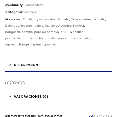
Availability:
1 disponibles
Categoría:
Postizas
Etiquetas:
#ciclismo
,
Accesorios bicicleta
,
Componentes bicicleta
,
Desviador trasero
,
fusible
,
fusible de cambio
,
Hanger
,
hanger de cambio
,
pata de cambio
,
POS0117
,
postiza
,
postiza de cambio
,
protección desviador
,
repuesto fusible
,
repuesto hanger
,
repuesto postiza
DESCRIPCIÓN
F02052025
VALORACIONES (0)
PRODUCTOS RELACIONADOS