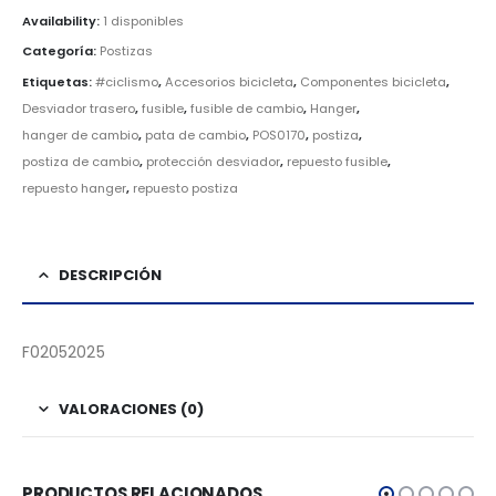
Availability:
1 disponibles
Categoría:
Postizas
Etiquetas:
#ciclismo
,
Accesorios bicicleta
,
Componentes bicicleta
,
Desviador trasero
,
fusible
,
fusible de cambio
,
Hanger
,
hanger de cambio
,
pata de cambio
,
POS0170
,
postiza
,
postiza de cambio
,
protección desviador
,
repuesto fusible
,
repuesto hanger
,
repuesto postiza
DESCRIPCIÓN
F02052025
VALORACIONES (0)
PRODUCTOS RELACIONADOS