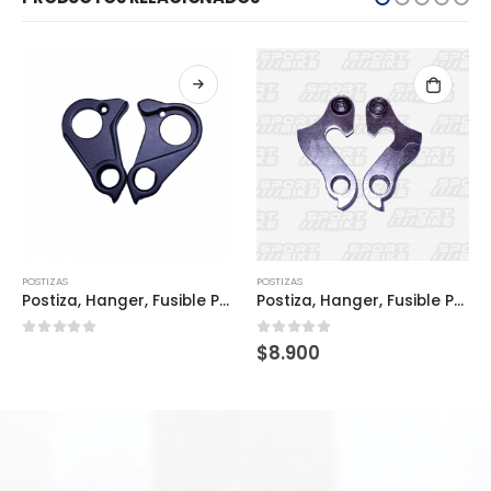
POSTIZAS
POSTIZAS
Postiza, Hanger, Fusible POS0071
Postiza, Hanger, Fusible POS0064
0
out of 5
0
out of 5
$
8.900