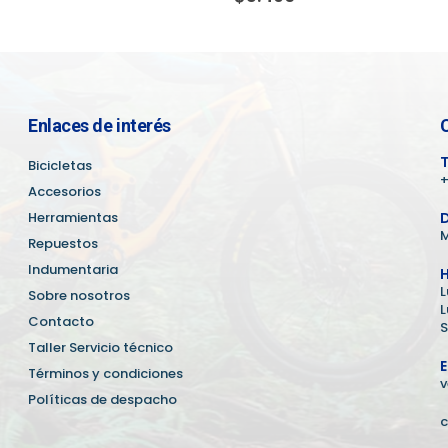
Enlaces de interés
T
Bicicletas
+
Accesorios
Herramientas
D
M
Repuestos
Indumentaria
H
L
Sobre nosotros
L
Contacto
S
Taller Servicio técnico
E
Términos y condiciones
v
Políticas de despacho
c