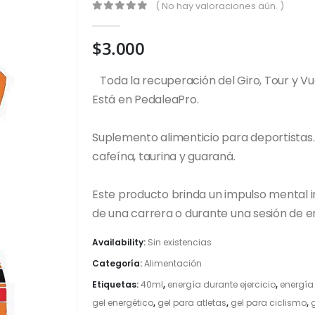
( No hay valoraciones aún. )
0
out of 5
$
3.000
Toda la recuperación del Giro, Tour y Vu
Está en PedaleaPro.
Suplemento alimenticio para deportistas.
cafeína, taurina y guaraná.
Este producto brinda un impulso mental in
de una carrera o durante una sesión de 
Availability:
Sin existencias
Categoría:
Alimentación
Etiquetas:
40ml
,
energía durante ejercicio
,
energía
gel energético
,
gel para atletas
,
gel para ciclismo
,