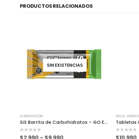
PRODUCTOS RELACIONADOS
SIN EXISTENCIAS
ALIMENTACIÓN
GELES
,
HIDRAT
SiS Barrita de Carbohidratos – GO Energy Bar Mini – 40g
0
out of 5
0
out of 
$
2.990
-
$
9.990
$
10.990