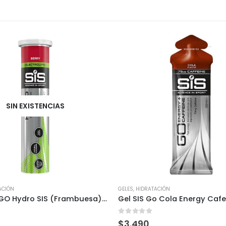
SIN EXISTENCIAS
ACIÓN
GELES
,
HIDRATACIÓN
Tabletas GO Hydro SIS (Frambuesa) 20 tabs
Gel SIS Go Cola Energy Caf
5
0
out of 5
$
3.490