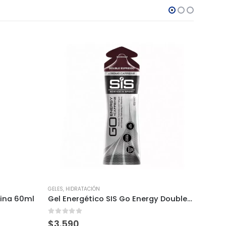
GELES
,
HIDRATACIÓN
GELES
,
H
eina 60ml
Gel Energético SIS Go Energy Double Espresso Cafeína
Gel S
0
out of 5
0
out
$
3.590
$
3.2