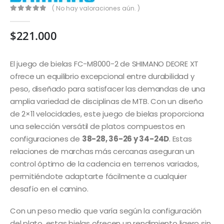
( No hay valoraciones aún. )
0
out of 5
$
221.000
El juego de bielas FC-M8000-2 de SHIMANO DEORE XT
ofrece un equilibrio excepcional entre durabilidad y
peso, diseñado para satisfacer las demandas de una
amplia variedad de disciplinas de MTB. Con un diseño
de 2×11 velocidades, este juego de bielas proporciona
una selección versátil de platos compuestos en
configuraciones de
38-28, 36-26 y 34-24D
. Estas
relaciones de marchas más cercanas aseguran un
control óptimo de la cadencia en terrenos variados,
permitiéndote adaptarte fácilmente a cualquier
desafío en el camino.
Con un peso medio que varía según la configuración
del plato, estas bielas ofrecen un rendimiento ligero sin