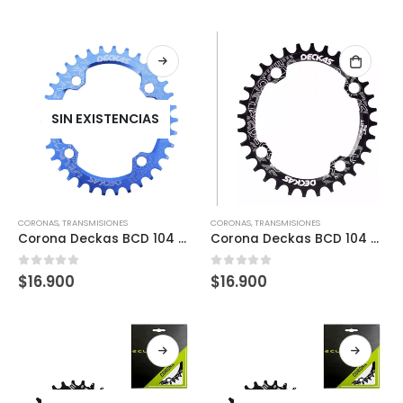
SIN EXISTENCIAS
CORONAS
,
TRANSMISIONES
CORONAS
,
TRANSMISIONES
Corona Deckas BCD 104 MTB 34T (azul eléctrico ovalado)
Corona Deckas BCD 104 MTB 34T (Negro ovalado)
0
out of 5
0
out of 5
$
16.900
$
16.900