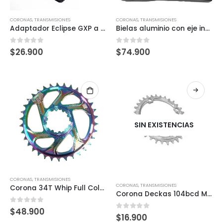
CORONAS
,
TRANSMISIONES
CORONAS
,
TRANSMISIONES
Adaptador Eclipse GXP a BCD 104
Bielas aluminio con eje integrado Crank 170 mm (con motor)
0
out of 5
0
out of 5
$
26.900
$
74.900
SIN EXISTENCIAS
CORONAS
,
TRANSMISIONES
CORONAS
,
TRANSMISIONES
Corona 34T Whip Full Color Con Logo Display
Corona Deckas 104bcd MTB (34T Silver)
0
out of 5
$
48.900
0
out of 5
$
16.900