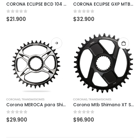
CORONA ECLIPSE BCD 104 36T – BLACK (9/10/11/12SP)
CORONA ECLIPSE GXP MTB 34T – Aluminio 6061 Offset 3mm (Black 9/10/11/12SP)
0
out of 5
0
out of 5
$
21.900
$
32.900
CORONAS
,
TRANSMISIONES
CORONAS
,
TRANSMISIONES
Corona MEROCA para Shimano DirectMount (32-34-36T)
Corona Mtb Shimano XT SM-CRM86 para FC-M8200
0
out of 5
0
out of 5
$
29.900
$
96.900