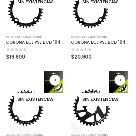
SIN EXISTENCIAS
SIN EXISTENCIAS
CORONAS
,
TRANSMISIONES
CORONAS
,
TRANSMISIONES
CORONA ECLIPSE BCD 104 32T – BLACK (9/10/11/12SP)
CORONA ECLIPSE BCD 104 34T – BLACK (9/10/11/12SP)
0
out of 5
0
out of 5
$
19.900
$
20.900
SIN EXISTENCIAS
SIN EXISTENCIAS
CORONAS
,
TRANSMISIONES
CORONAS
,
TRANSMISIONES