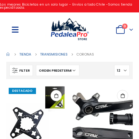
Las mejores Bicicletas en un solo lugar - Envíos a todo Chile -Somos tienda
especializada.
0
TIENDA
TRANSMISIONES
CORONAS
FILTER
DESTACADO