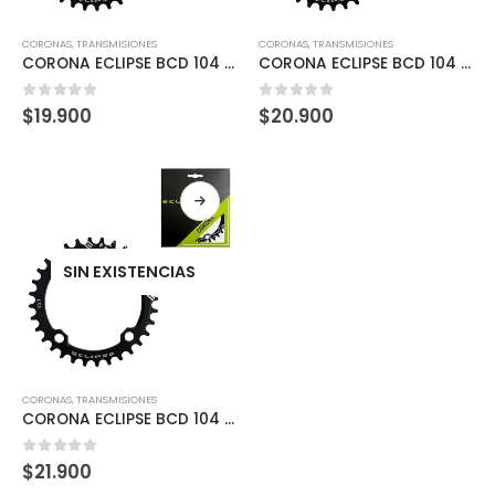
CORONAS
,
TRANSMISIONES
CORONAS
,
TRANSMISIONES
CORONA ECLIPSE BCD 104 32T – BLACK (9/10/11/12SP)
CORONA ECLIPSE BCD 104 34T – BLACK (9/10/11/12SP)
0
out of 5
0
out of 5
$
19.900
$
20.900
SIN EXISTENCIAS
CORONAS
,
TRANSMISIONES
CORONA ECLIPSE BCD 104 36T – BLACK (9/10/11/12SP)
0
out of 5
$
21.900