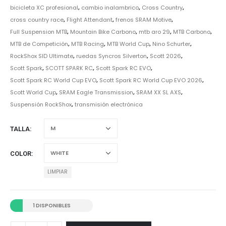
bicicleta XC profesional
,
cambio inalambrico
,
Cross Country
,
cross country race
,
Flight Attendant
,
frenos SRAM Motive
,
Full Suspension MTB
,
Mountain Bike Carbono
,
mtb aro 29
,
MTB Carbono
,
MTB de Competición
,
MTB Racing
,
MTB World Cup
,
Nino Schurter
,
RockShox SID Ultimate
,
ruedas Syncros Silverton
,
Scott 2026
,
Scott Spark
,
SCOTT SPARK RC
,
Scott Spark RC EVO
,
Scott Spark RC World Cup EVO
,
Scott Spark RC World Cup EVO 2026
,
Scott World Cup
,
SRAM Eagle Transmission
,
SRAM XX SL AXS
,
Suspensión RockShox
,
transmisión electrónica
TALLA
COLOR
LIMPIAR
1 DISPONIBLES