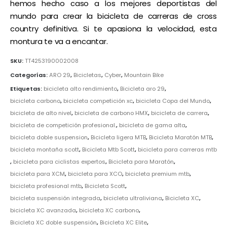
hemos hecho caso a los mejores deportistas del
mundo para crear la bicicleta de carreras de cross
country definitiva. Si te apasiona la velocidad, esta
montura te va a encantar.
SKU:
TT4253190002008
Categorías:
ARO 29
,
Bicicletas
,
Cyber
,
Mountain Bike
Etiquetas:
bicicleta alto rendimiento
,
Bicicleta aro 29
,
bicicleta carbono
,
bicicleta competición xc
,
bicicleta Copa del Mundo
,
bicicleta de alto nivel
,
bicicleta de carbono HMX
,
bicicleta de carrera
,
bicicleta de competición profesional.
,
bicicleta de gama alta
,
bicicleta doble suspension
,
Bicicleta ligera MTB
,
Bicicleta Maratón MTB
,
bicicleta montaña scott
,
Bicicleta Mtb Scott
,
bicicleta para carreras mtb
,
bicicleta para ciclistas expertos
,
Bicicleta para Maratón
,
bicicleta para XCM
,
bicicleta para XCO
,
bicicleta premium mtb
,
bicicleta profesional mtb
,
Bicicleta Scott
,
bicicleta suspensión integrada
,
bicicleta ultraliviana
,
Bicicleta XC
,
bicicleta XC avanzada
,
bicicleta XC carbono
,
Bicicleta XC doble suspensión
,
Bicicleta XC Elite
,