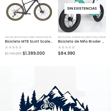
SIN EXISTENCIAS
ARO 29
,
BICICLETAS
,
CYBER
,
MOUNTAIN BIKE
BICICLETAS
,
JUEGOS DE DIRECCIÓN
,
NIÑOS
Bicicleta MTB Scott Scale 965
Bicicleta de Niño Broder A-line (18 meses a 4 años)
0
out of 5
0
out of 5
$
1.389.000
$
84.990
$
1.749.000