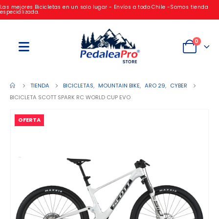
Las mejores Bicicletas en un solo lugar - Envíos a todo Chile -Somos tienda
especializada.
0
TIENDA
BICICLETAS
,
MOUNTAIN BIKE
,
ARO 29
,
CYBER
BICICLETA SCOTT SPARK RC WORLD CUP EVO
OFERTA