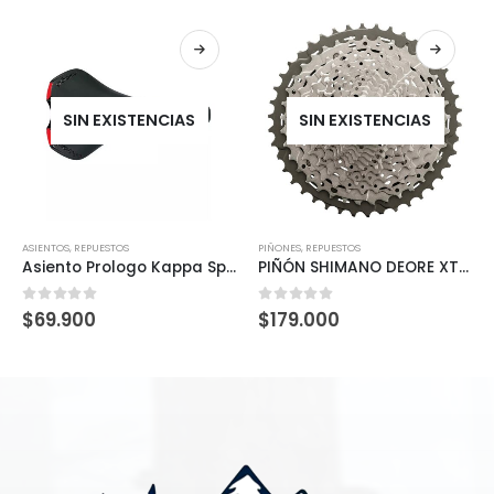
SIN EXISTENCIAS
SIN EXISTENCIAS
ASIENTOS
,
REPUESTOS
PIÑONES
,
REPUESTOS
Asiento Prologo Kappa Space T2.0
PIÑÓN SHIMANO DEORE XT 11V (CS-M8000 XT Casette)
0
out of 5
0
out of 5
$
69.900
$
179.000