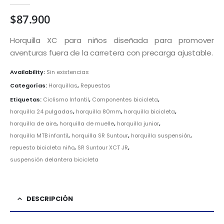
$
87.900
Horquilla XC para niños diseñada para promover
aventuras fuera de la carretera con precarga ajustable.
Availability:
Sin existencias
Categorías:
Horquillas
,
Repuestos
Etiquetas:
Ciclismo Infantil
,
Componentes bicicleta
,
horquilla 24 pulgadas
,
horquilla 80mm
,
horquilla bicicleta
,
horquilla de aire
,
horquilla de muelle
,
horquilla junior
,
horquilla MTB infantil
,
horquilla SR Suntour
,
horquilla suspensión
,
repuesto bicicleta niño
,
SR Suntour XCT JR
,
suspensión delantera bicicleta
DESCRIPCIÓN