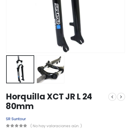
Horquilla XCT JR L 24
80mm
SR Suntour
( No hay valoraciones aún. )
0
out of 5