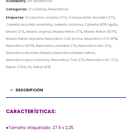
Availability:
Sin existencias
Categorías:
27
,
Llantas
,
Neumáticos
Etiquetas:
Accesorios ciclismo 27.5
,
Componentes bicicleta 27.5
,
Cubierta bicicleta montaña
,
cubierta ciclismo
,
Cubierta MTB rígida
,
Maxxis 27.5
,
Maxxis original
,
Maxxis Rekon 27.5
,
Maxxis Rekon 60TPI
,
Maxxis Rekon alambre
,
Neumático 2.25 ancho
,
Neumático 27.5 MTB
,
Neumático 60TPI
,
Neumático alambre 27.5
,
Neumático bici 27.5
,
Neumático bicicleta Maxxis
,
Neumático Maxxis Rekon
,
Neumático para montaña
,
Neumático Trail 27.5
,
Neumático XC 27.5
,
Rekon 27.5x2.25
,
Rekon MTB
DESCRIPCIÓN
CARACTERÍSTICAS:
●Tamaño etiquetado: 27.5 x 2,25.