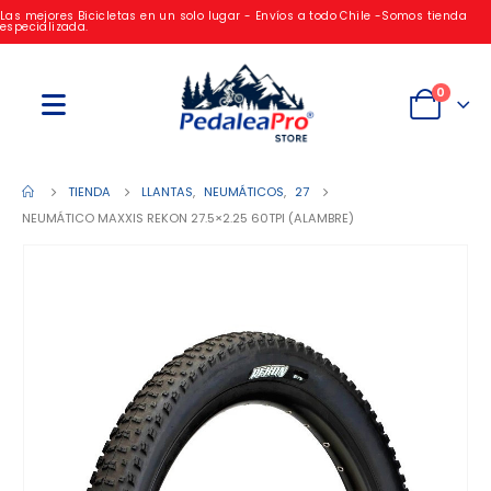
Las mejores Bicicletas en un solo lugar - Envíos a todo Chile -Somos tienda
especializada.
0
TIENDA
LLANTAS
,
NEUMÁTICOS
,
27
NEUMÁTICO MAXXIS REKON 27.5×2.25 60TPI (ALAMBRE)