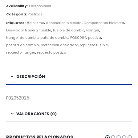
Availability:
1 disponibles
Categoría:
Postizas
Etiquetas:
#ciclismo
,
Accesorios bicicleta
,
Componentes bicicleta
,
Desviador trasero
,
fusible
,
fusible de cambio
,
Hanger
,
hanger de cambio
,
pata de cambio
,
POS0084
,
postiza
,
postiza de cambio
,
protección desviador
,
repuesto fusible
,
repuesto hanger
,
repuesto postiza
DESCRIPCIÓN
F02052025
VALORACIONES (0)
PRODUCTOS RELACIONADOS