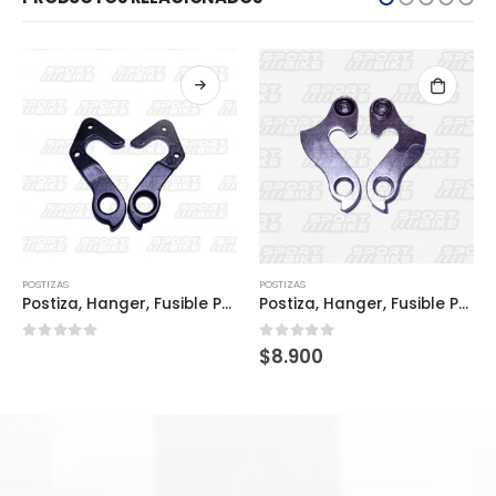
POSTIZAS
POSTIZAS
Postiza, Hanger, Fusible POS0070
Postiza, Hanger, Fusible POS0064
0
out of 5
0
out of 5
$
8.900