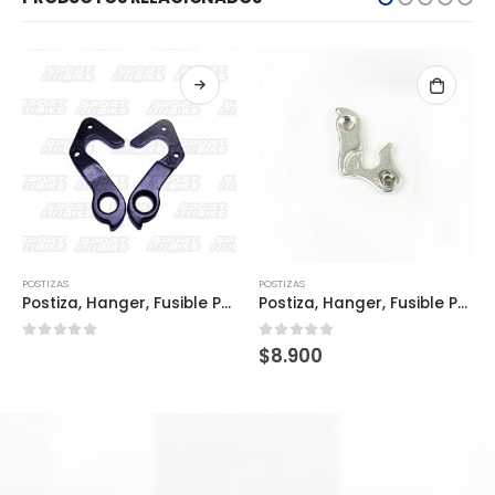
POSTIZAS
POSTIZAS
Postiza, Hanger, Fusible POS0070
Postiza, Hanger, Fusible POS0023
0
out of 5
0
out of 5
$
8.900