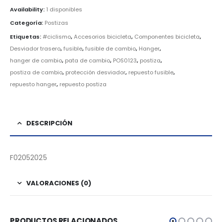
Availability:
1 disponibles
Categoría:
Postizas
Etiquetas:
#ciclismo
,
Accesorios bicicleta
,
Componentes bicicleta
,
Desviador trasero
,
fusible
,
fusible de cambio
,
Hanger
,
hanger de cambio
,
pata de cambio
,
POS0123
,
postiza
,
postiza de cambio
,
protección desviador
,
repuesto fusible
,
repuesto hanger
,
repuesto postiza
DESCRIPCIÓN
F02052025
VALORACIONES (0)
PRODUCTOS RELACIONADOS