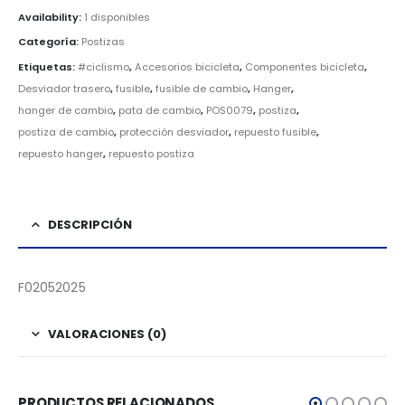
Availability:
1 disponibles
Categoría:
Postizas
Etiquetas:
#ciclismo
,
Accesorios bicicleta
,
Componentes bicicleta
,
Desviador trasero
,
fusible
,
fusible de cambio
,
Hanger
,
hanger de cambio
,
pata de cambio
,
POS0079
,
postiza
,
postiza de cambio
,
protección desviador
,
repuesto fusible
,
repuesto hanger
,
repuesto postiza
DESCRIPCIÓN
F02052025
VALORACIONES (0)
PRODUCTOS RELACIONADOS